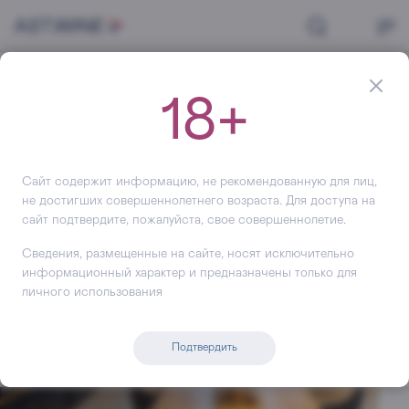
18+
Сайт содержит информацию, не рекомендованную для лиц,
не достигших совершеннолетнего возраста. Для доступа на
сайт подтвердите, пожалуйста, свое совершеннолетие.
Сведения, размещенные на сайте, носят исключительно
информационный характер и предназначены только для
личного использования
Подтвердить