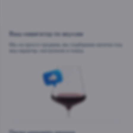
Ваш навигатор по вкусам
Мы не просто продаем, мы подбираем напитки под
ваш характер, настроение и повод.