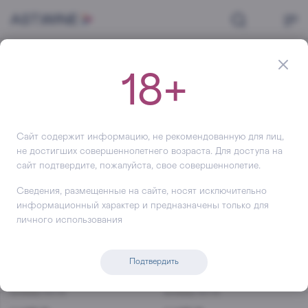
Главная
Подборки
Легкие вина
18+
Легкие вина
Сайт содержит информацию, не рекомендованную для лиц,
не достигших совершеннолетнего возраста. Для доступа на
сайт подтвердите, пожалуйста, свое совершеннолетие.
Сведения, размещенные на сайте, носят исключительно
информационный характер и предназначены только для
личного использования
42885
42886
Подтвердить
Вино Canti Chardonnay,
Вино Canti Cabernet,
2022, 0.75
2022, 0.75