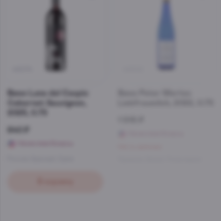
49074
42202
Вино Luna del Caspio
Вино Peter Mertes
Cabernet Sauvignon,
Liebfraumilch, 2022, 0.75
2025, 0.75
1 515 ₽
640 ₽
Начислим бонусы
Начислим бонусы
Нет в наличии
Россия
,
Красный
,
Сухое
Германия
,
Белый
,
Полусладкое
В корзину