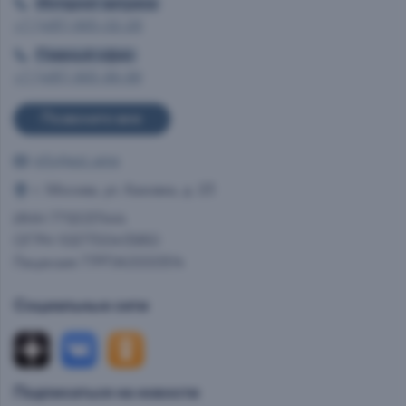
Интернет витрина
+7 (495) 665-02-28
Главный офис
+7 (495) 993-99-99
Позвоните мне
info@ast.wine
г. Москва, ул. Каховка, д. 23
ИНН 7712037444
ОГРН 1027700413950
Лицензия 77РПА0000514
Социальные сети
Подписаться на новости