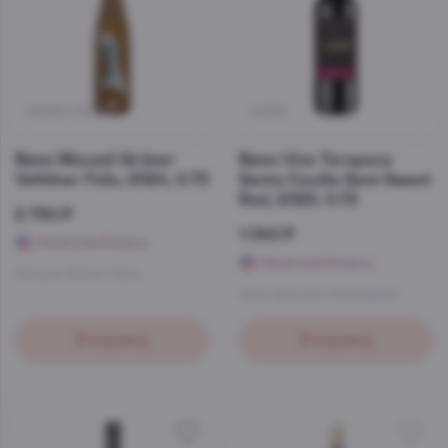
46056-01824
48785
Вино Weszeli Grüner
Вино Vina Tarapaca
Veltliner Felix, 2024, 0.75
Santa Cecilia Semi Sweet
Red, 2025, 0.75
2 750 ₽
1 040 ₽
Начислим бонусы
Начислим бонусы
Австрия
,
Белый
,
Сухое
Чили
,
Красный
,
Полусладкое
В корзину
В корзину