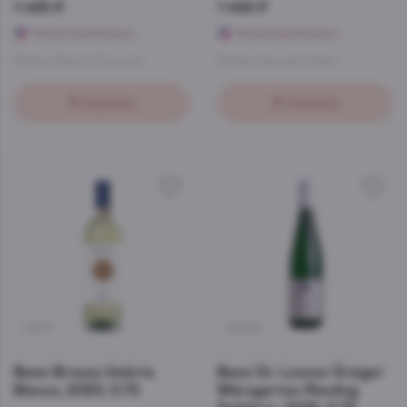
1 465 ₽
1 465 ₽
Начислим бонусы
Начислим бонусы
Италия
,
Белый
,
Полусухое
Италия
,
Красный
,
Сухое
В корзину
В корзину
42211
33383
Вино Brezza Umbria
Вино Dr. Loosen Ürziger
Bianco, 2023, 0.75
Würzgarten Riesling