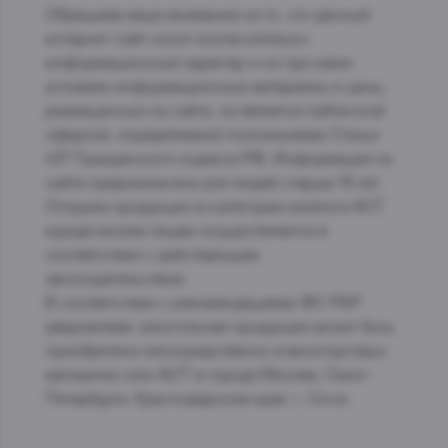
Обращаем ваше внимание на то, что данный
интернет-сайт носит исключительно
информационный характер и ни при каких
условиях информационные материалы и цены,
размещенные на сайте, не является публичной
офертой, определяемой положениями Статьи
437 Гражданского кодекса РФ. Информация на
сайте предназначена для людей старше 18 лет.
Отгрузка продукции из категории каталога АСТ
юридическим лицам осуществляется в
соответствии с действующим
законодательством.
В соответствии с рекомендациями ФС РАР
уведомляем: алкогольная продукция может быть
приобретена непосредственно в виноторговых
магазинах сети АСТ в городе Москве, Санкт-
Петербурге, Краснодарском крае. г. Сочи.