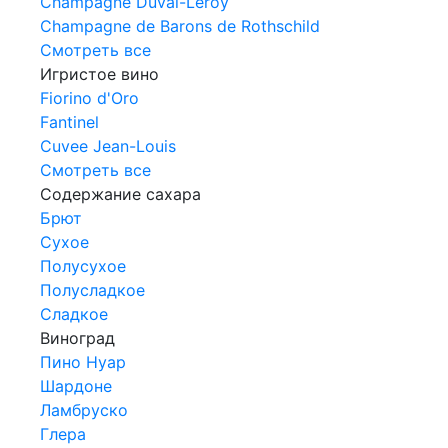
Champagne Duval-Leroy
Champagne de Barons de Rothschild
Смотреть все
Игристое вино
Fiorino d'Oro
Fantinel
Cuvee Jean-Louis
Смотреть все
Содержание сахара
Брют
Сухое
Полусухое
Полусладкое
Сладкое
Виноград
Пино Нуар
Шардоне
Ламбруско
Глера