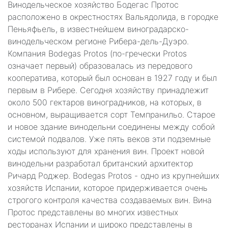
Винодельческое хозяйство Бодегас Протос
расположено в окрестностях Вальядолида, в городке
Пеньяфьель, в известнейшем виноградарско-
винодельческом регионе Рибера-дель-Дуэро.
Компания Bodegas Protos (по-гречески Рrotos
означает первый) образовалась из передового
кооператива, который был основан в 1927 году и был
первым в Рибере. Сегодня хозяйству принадлежит
около 500 гектаров виноградников, на которых, в
основном, выращивается сорт Темпранильо. Старое
и новое здание винодельни соединены между собой
системой подвалов. Уже пять веков эти подземные
ходы используют для хранения вин. Проект новой
винодельни разработал британский архитектор
Ричард Роджер. Bodegas Protos - одно из крупнейших
хозяйств Испании, которое придерживается очень
строгого контроля качества создаваемых вин. Вина
Протос представлены во многих известных
ресторанах Испании и широко представлены в