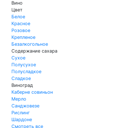
Вино
Цвет
Белое
Красное
Розовое
Крепленое
Безалкогольное
Содержание сахара
Сухое
Полусухое
Полусладкое
Сладкое
Виноград
Каберне совиньон
Мерло
Санджовезе
Рислинг
Шардоне
Смотреть все