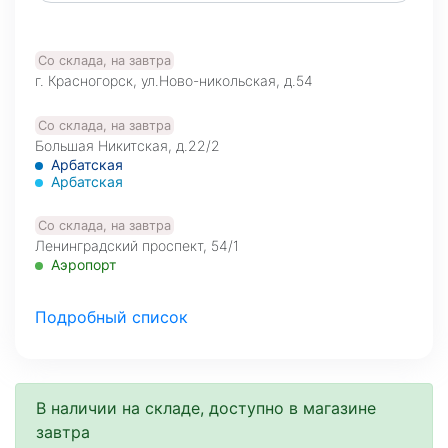
Со склада, на завтра
г. Красногорск, ул.Ново-никольская, д.54
Со склада, на завтра
Большая Никитская, д.22/2
Арбатская
Арбатская
Со склада, на завтра
Ленинградский проспект, 54/1
Аэропорт
Со склада, на завтра
Подробный список
МО, Красногорский г. о., 26-й км, д.7А, а.д. Балтия,
фудмолл Bazaar
Со склада, на завтра
В наличии на складе, доступно в магазине
Нахимовский проспект, д.59 А, 1 этаж
завтра
Профсоюзная