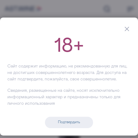
Главная
Вино
Красное
Вино Джейран Шахдаг, 2023, 750 мл
Вино
Джейран Шахдаг
18+
+37
Сайт содержит информацию, не рекомендованную для лиц,
не достигших совершеннолетнего возраста. Для доступа на
сайт подтвердите, пожалуйста, свое совершеннолетие.
Сведения, размещенные на сайте, носят исключительно
информационный характер и предназначены только для
личного использования
Подтвердить