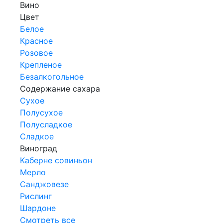
Вино
Цвет
Белое
Красное
Розовое
Крепленое
Безалкогольное
Содержание сахара
Сухое
Полусухое
Полусладкое
Сладкое
Виноград
Каберне совиньон
Мерло
Санджовезе
Рислинг
Шардоне
Смотреть все