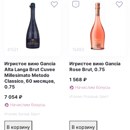
5
41531
15493
Игристое вино Gancia
Игристое вино Gancia
Alta Langa Brut Cuvee
Rose Brut, 0.75
Millesimato Metodo
1 568 ₽
Classico, 60 месяцев,
0.75
Начислим бонусы
7 054 ₽
Италия
,
Розовый
,
Брют
Начислим бонусы
Италия
,
Белый
,
Брют
В корзину
В корзину