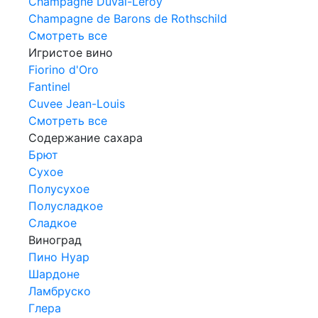
Champagne Duval-Leroy
Champagne de Barons de Rothschild
Смотреть все
Игристое вино
Fiorino d'Oro
Fantinel
Cuvee Jean-Louis
Смотреть все
Содержание сахара
Брют
Сухое
Полусухое
Полусладкое
Сладкое
Виноград
Пино Нуар
Шардоне
Ламбруско
Глера