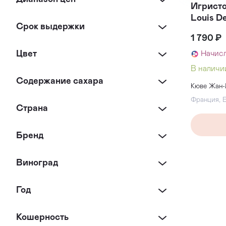
Игристо
Louis D
Срок выдержки
1 790 ₽
Цвет
Начис
В наличи
Содержание сахара
Кюве Жан-
Франция
,
Страна
Бренд
Виноград
Год
Кошерность