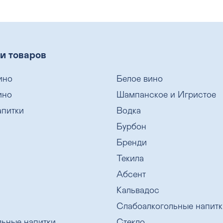
и товаров
ино
Белое вино
ино
Шампанское и Игристое
апитки
Водка
Бурбон
Бренди
Текила
Абсент
Кальвадос
Слабоалкогольные напитк
льные напитки
Стекло