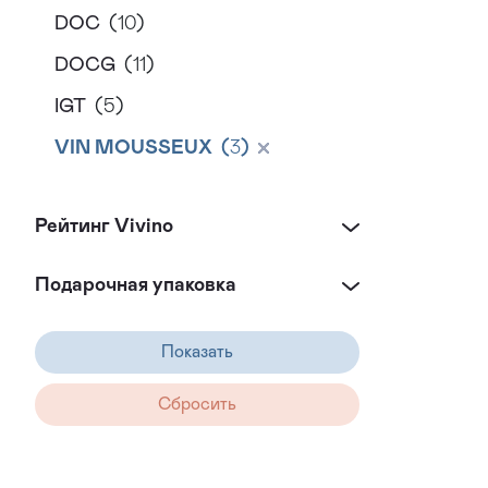
DOC
(
10
)
DOCG
(
11
)
IGT
(
5
)
VIN MOUSSEUX
(
3
)
W.O.
(
1
)
Рейтинг Vivino
Подарочная упаковка