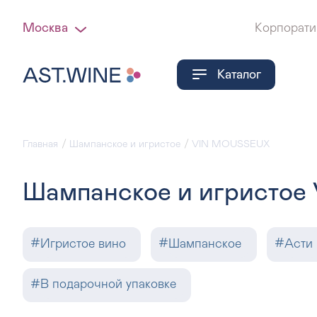
Москва
Корпорати
Каталог
Главная
Шампанское и игристое
VIN MOUSSEUX
Шампанское и игристо
#
Игристое вино
#
Шампанское
#
Асти
#
В подарочной упаковке