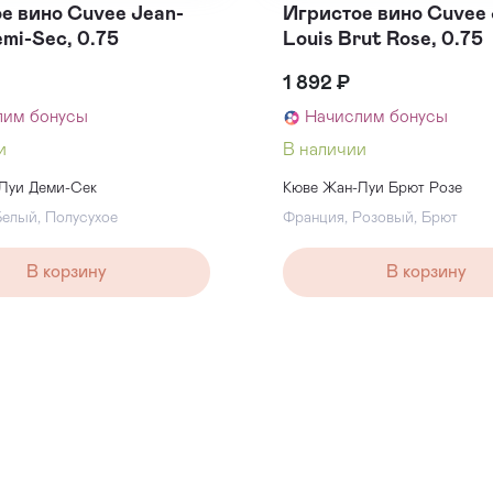
е вино Cuvee Jean-
Игристое вино Cuvee 
emi-Sec, 0.75
Louis Brut Rose, 0.75
1 892 ₽
лим бонусы
Начислим бонусы
и
В наличии
Луи Деми-Сек
Кюве Жан-Луи Брют Розе
Белый
,
Полусухое
Франция
,
Розовый
,
Брют
В корзину
В корзину