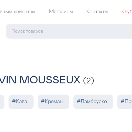
вным клиентам
Магазины
Контакты
Клу
е VIN MOUSSEUX
(2)
#
Кава
#
Креман
#
Ламбруско
#
Пр