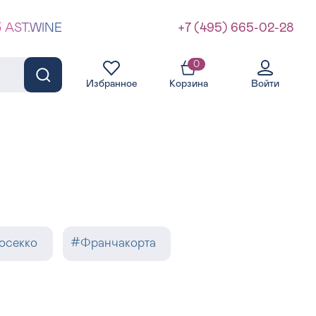
б AST.WINE
+7 (495) 665-02-28
0
Избранное
Корзина
Войти
осекко
#
Франчакорта