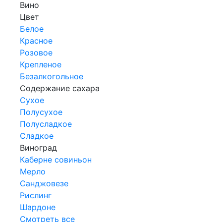
Вино
Цвет
Белое
Красное
Розовое
Крепленое
Безалкогольное
Содержание сахара
Сухое
Полусухое
Полусладкое
Сладкое
Виноград
Каберне совиньон
Мерло
Санджовезе
Рислинг
Шардоне
Смотреть все