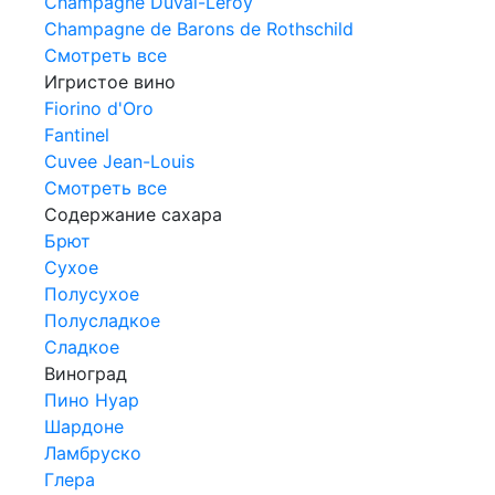
Champagne Duval-Leroy
Champagne de Barons de Rothschild
Смотреть все
Игристое вино
Fiorino d'Oro
Fantinel
Cuvee Jean-Louis
Смотреть все
Содержание сахара
Брют
Сухое
Полусухое
Полусладкое
Сладкое
Виноград
Пино Нуар
Шардоне
Ламбруско
Глера