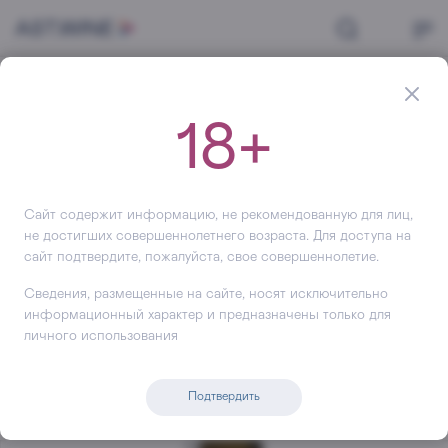
Главная
Вино
Белое
Вино Валерий Захарьин Коллекция Выдержанных Вин Алиготе, 2024,
750 мл
18+
Вино
Валерий Захарьин
Коллекция Выдержанных Вин
Сайт содержит информацию, не рекомендованную для лиц,
Алиготе
не достигших совершеннолетнего возраста. Для доступа на
сайт подтвердите, пожалуйста, свое совершеннолетие.
Сведения, размещенные на сайте, носят исключительно
+101
информационный характер и предназначены только для
личного использования
Подтвердить