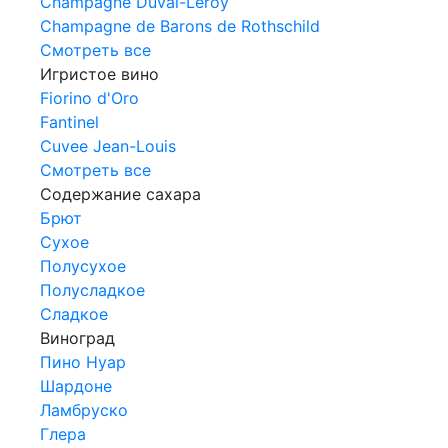
Champagne Duval-Leroy
Champagne de Barons de Rothschild
Смотреть все
Игристое вино
Fiorino d'Oro
Fantinel
Cuvee Jean-Louis
Смотреть все
Содержание сахара
Брют
Сухое
Полусухое
Полусладкое
Сладкое
Виноград
Пино Нуар
Шардоне
Ламбруско
Глера