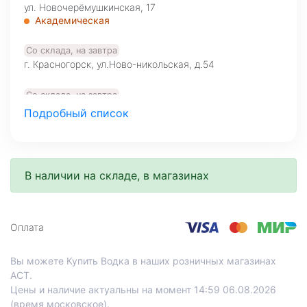
ул. Новочерёмушкинская, 17
Академическая
Со склада, на завтра
г. Красногорск, ул.Ново-никольская, д.54
Со склада, на завтра
Большая Никитская, д.22/2
Подробный список
Арбатская
Арбатская
Со склада, на завтра
В наличии на складе, в магазинах
Ленинградский проспект, 54/1
Аэропорт
Со склада, на завтра
Оплата
МО, Красногорский г. о., 26-й км, д.7А, а.д. Балтия,
фудмолл Bazaar
Вы можете Купить Водка в наших розничных магазинах
АСТ.
Цены и наличие актуальны на момент 14:59 06.08.2026
(время московское).