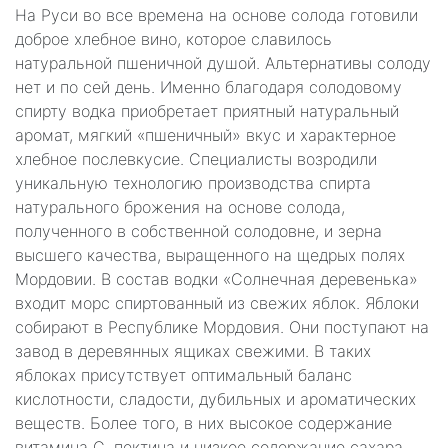
На Руси во все времена на основе солода готовили
доброе хлебное вино, которое славилось
натуральной пшеничной душой. Альтернативы солоду
нет и по сей день. Именно благодаря солодовому
спирту водка приобретает приятный натуральный
аромат, мягкий «пшеничный» вкус и характерное
хлебное послевкусие. Специалисты возродили
уникальную технологию производства спирта
натурального брожения на основе солода,
полученного в собственной солодовне, и зерна
высшего качества, выращенного на щедрых полях
Мордовии. В состав водки «Солнечная деревенька»
входит морс спиртованный из свежих яблок. Яблоки
собирают в Республике Мордовия. Они поступают на
завод в деревянных ящиках свежими. В таких
яблоках присутствует оптимальный баланс
кислотности, сладости, дубильных и ароматических
веществ. Более того, в них высокое содержание
витамина С, пектина и низкое содержание сахара.