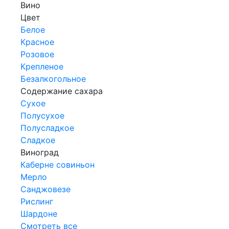
Вино
Цвет
Белое
Красное
Розовое
Крепленое
Безалкогольное
Содержание сахара
Сухое
Полусухое
Полусладкое
Сладкое
Виноград
Каберне совиньон
Мерло
Санджовезе
Рислинг
Шардоне
Смотреть все