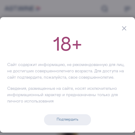
Главная
Вино
Белое
Вино Recanati Yasmin White, 2024, 750 мл
Вино
Recanati Yasmin White
18+
Сайт содержит информацию, не рекомендованную для лиц,
не достигших совершеннолетнего возраста. Для доступа на
сайт подтвердите, пожалуйста, свое совершеннолетие.
Сведения, размещенные на сайте, носят исключительно
информационный характер и предназначены только для
личного использования
Подтвердить