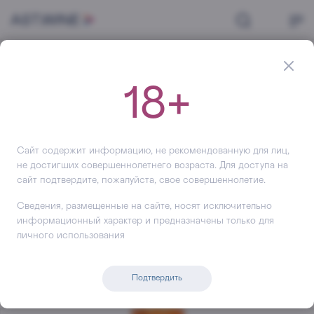
Главная
Крепкий алкоголь
Виски
Виски Johnnie Walker Red Label, 700 мл
18+
Виски
Johnnie Walker Red Label
+105
Сайт содержит информацию, не рекомендованную для лиц,
не достигших совершеннолетнего возраста. Для доступа на
сайт подтвердите, пожалуйста, свое совершеннолетие.
Сведения, размещенные на сайте, носят исключительно
информационный характер и предназначены только для
личного использования
Подтвердить