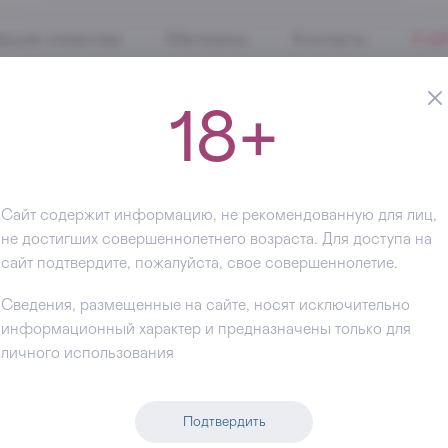
вным клиентам
Магазины
Контакты
Клу
18+
р Jagermeister, 700 мл
Сайт содержит информацию, не рекомендованную для лиц,
не достигших совершеннолетнего возраста. Для доступа на
сайт подтвердите, пожалуйста, свое совершеннолетие.
Сведения, размещенные на сайте, носят исключительно
информационный характер и предназначены только для
личного использования
нное
Подтвердить