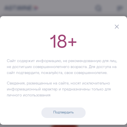
Главная
Крепкий алкоголь
Виски
Виски Jack Daniel's, 1000 мл
Виски
Jack Daniel's
18+
+210
Сайт содержит информацию, не рекомендованную для лиц,
не достигших совершеннолетнего возраста. Для доступа на
сайт подтвердите, пожалуйста, свое совершеннолетие.
Сведения, размещенные на сайте, носят исключительно
информационный характер и предназначены только для
личного использования
Подтвердить