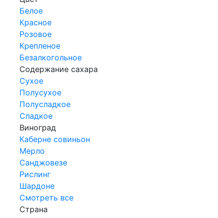
Белое
Красное
Розовое
Крепленое
Безалкогольное
Содержание сахара
Сухое
Полусухое
Полусладкое
Сладкое
Виноград
Каберне совиньон
Мерло
Санджовезе
Рислинг
Шардоне
Смотреть все
Страна