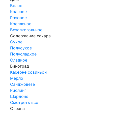
Белое
Красное
Розовое
Крепленое
Безалкогольное
Содержание сахара
Сухое
Полусухое
Полусладкое
Сладкое
Виноград
Каберне совиньон
Мерло
Санджовезе
Рислинг
Шардоне
Смотреть все
Страна