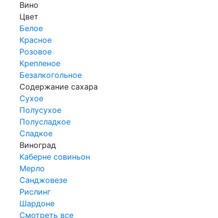
Вино
Цвет
Белое
Красное
Розовое
Крепленое
Безалкогольное
Содержание сахара
Сухое
Полусухое
Полусладкое
Сладкое
Виноград
Каберне совиньон
Мерло
Санджовезе
Рислинг
Шардоне
Смотреть все