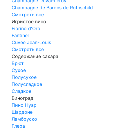
Champagne Duval-Leroy
Champagne de Barons de Rothschild
Смотреть все
Игристое вино
Fiorino d'Oro
Fantinel
Cuvee Jean-Louis
Смотреть все
Содержание сахара
Брют
Сухое
Полусухое
Полусладкое
Сладкое
Виноград
Пино Нуар
Шардоне
Ламбруско
Глера