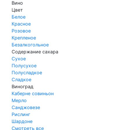
Вино
Цвет
Белое
Красное
Розовое
Крепленое
Безалкогольное
Содержание сахара
Сухое
Полусухое
Полусладкое
Сладкое
Виноград
Каберне совиньон
Мерло
Санджовезе
Рислинг
Шардоне
Смотреть все