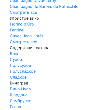
Champagne Duval-Leroy
Champagne de Barons de Rothschild
Смотреть все
Игристое вино
Fiorino d'Oro
Fantinel
Cuvee Jean-Louis
Смотреть все
Содержание сахара
Брют
Сухое
Полусухое
Полусладкое
Сладкое
Виноград
Пино Нуар
Шардоне
Ламбруско
Глера