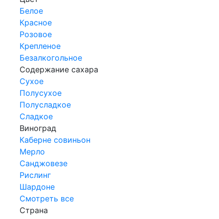
Белое
Красное
Розовое
Крепленое
Безалкогольное
Содержание сахара
Сухое
Полусухое
Полусладкое
Сладкое
Виноград
Каберне совиньон
Мерло
Санджовезе
Рислинг
Шардоне
Смотреть все
Страна