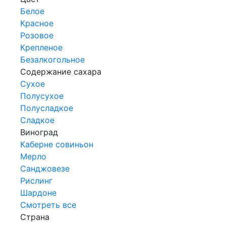
Белое
Красное
Розовое
Крепленое
Безалкогольное
Содержание сахара
Сухое
Полусухое
Полусладкое
Сладкое
Виноград
Каберне совиньон
Мерло
Санджовезе
Рислинг
Шардоне
Смотреть все
Страна