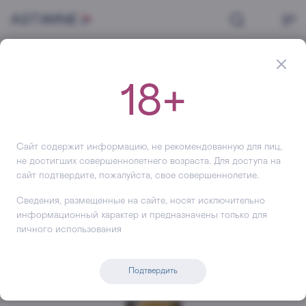
Главная
Шампанское и игристое
Игристое
Игристое вино Abrau-Durso Victor Dravigny, 2022, 750 мл
18+
Игристое вино
Abrau-Durso
Victor Dravigny
Сайт содержит информацию, не рекомендованную для лиц,
не достигших совершеннолетнего возраста. Для доступа на
+55
сайт подтвердите, пожалуйста, свое совершеннолетие.
Сведения, размещенные на сайте, носят исключительно
информационный характер и предназначены только для
личного использования
Подтвердить