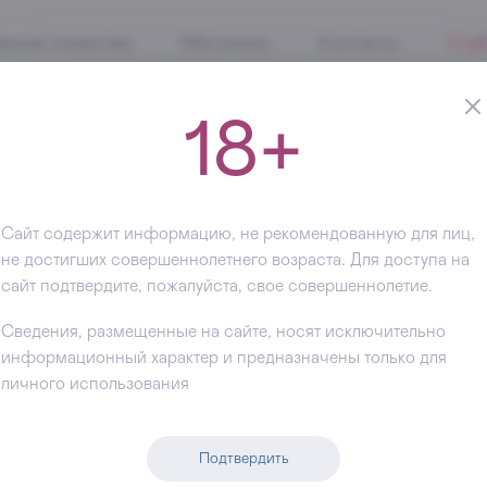
вным клиентам
Магазины
Контакты
Клу
18+
 подарочной упаковке, 700 мл
Сайт содержит информацию, не рекомендованную для лиц,
не достигших совершеннолетнего возраста. Для доступа на
в подарочной упаковке
сайт подтвердите, пожалуйста, свое совершеннолетие.
Сведения, размещенные на сайте, носят исключительно
ой упаковке
, 0.7 л
информационный характер и предназначены только для
личного использования
нное
Подтвердить