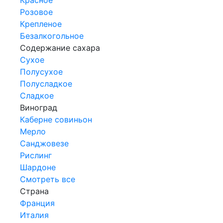
Розовое
Крепленое
Безалкогольное
Содержание сахара
Сухое
Полусухое
Полусладкое
Сладкое
Виноград
Каберне совиньон
Мерло
Санджовезе
Рислинг
Шардоне
Смотреть все
Страна
Франция
Италия