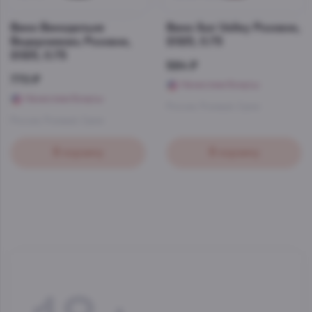
Вино Винодельня
Вино Sun Valley Розовое,
Ведерниковъ Розовое,
2025, 0.75
2025, 0.75
584 ₽
770 ₽
Начислим бонусы
Начислим бонусы
Россия
,
Розовый
,
Сухое
Россия
,
Розовый
,
Сухое
В корзину
В корзину