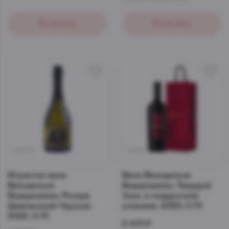
В корзину
В корзину
46403
46164
Игристое вино
Вино Винодельня
Винодельня
Ведерниковъ Твердый
Ведерниковъ Резерв
Знак, в подарочной
Цимлянский Черный,
упаковке, 2020, 0.75
2022, 0.75
6 470 ₽