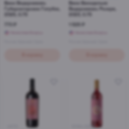
Вино Ведерниковъ
Вино Винодельня
Губернаторское Голубок,
Ведерниковъ Резерв,
2025, 0.75
2023, 0.75
770 ₽
1 525 ₽
Начислим бонусы
Начислим бонусы
Россия
,
Красный
,
Сухое
Россия
,
Красный
,
Сухое
В корзину
В корзину
49710
50164-02525