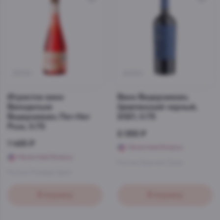
35700
45090
Игристое вино
Вино Ведерниковъ
Винодельня
Цимлянский черный,
Ведерниковъ Пет-Нат
2021, 0.75
Розе, 0.75
2 055 ₽
1 465 ₽
Начислим бонусы
Начислим бонусы
Россия
,
Красный
,
Сухое
Россия
,
Розовый
,
Брют
В корзину
В корзину