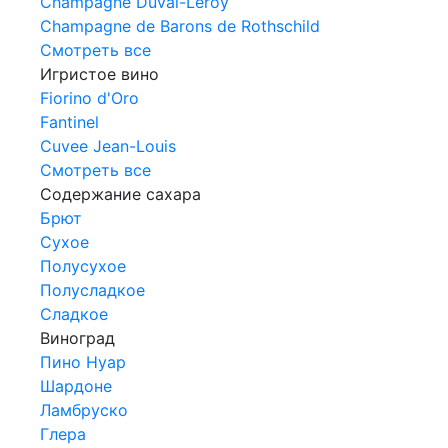
Champagne Duval-Leroy
Champagne de Barons de Rothschild
Смотреть все
Игристое вино
Fiorino d'Oro
Fantinel
Cuvee Jean-Louis
Смотреть все
Содержание сахара
Брют
Сухое
Полусухое
Полусладкое
Сладкое
Виноград
Пино Нуар
Шардоне
Ламбруско
Глера