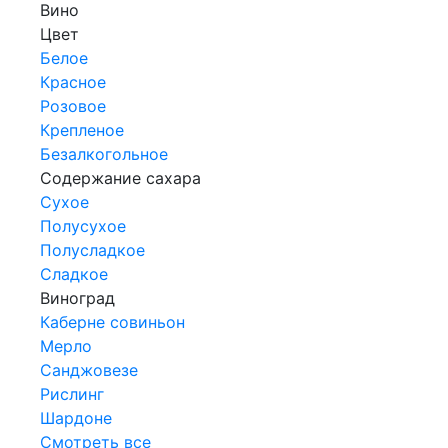
Вино
Цвет
Белое
Красное
Розовое
Крепленое
Безалкогольное
Содержание сахара
Сухое
Полусухое
Полусладкое
Сладкое
Виноград
Каберне совиньон
Мерло
Санджовезе
Рислинг
Шардоне
Смотреть все