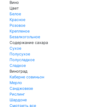
Вино
Цвет
Белое
Красное
Розовое
Крепленое
Безалкогольное
Содержание сахара
Сухое
Полусухое
Полусладкое
Сладкое
Виноград
Каберне совиньон
Мерло
Санджовезе
Рислинг
Шардоне
Смотреть все