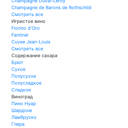
Champagne Duval-Leroy
Champagne de Barons de Rothschild
Смотреть все
Игристое вино
Fiorino d'Oro
Fantinel
Cuvee Jean-Louis
Смотреть все
Содержание сахара
Брют
Сухое
Полусухое
Полусладкое
Сладкое
Виноград
Пино Нуар
Шардоне
Ламбруско
Глера