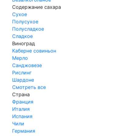
Содержание сахара
Сухое
Полусухое
Полусладкое
Сладкое
Виноград
Каберне совиньон
Мерло
Санджовезе
Рислинг
Шардоне
Смотреть все
Страна
Франция
Италия
Испания
Чили
Германия