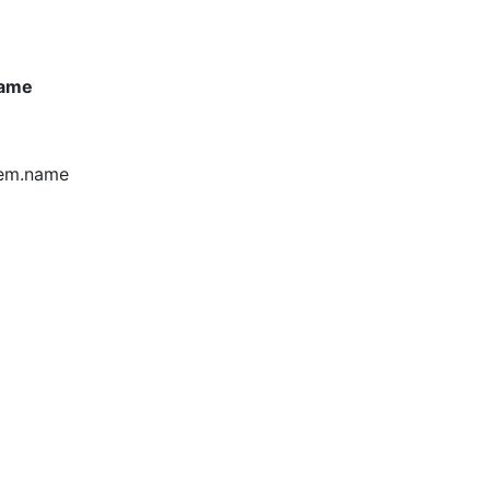
name
tem.name