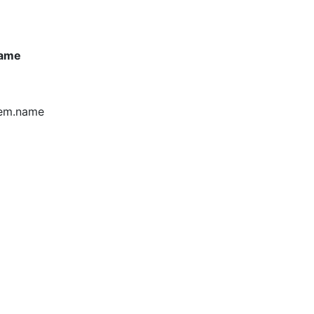
name
tem.name