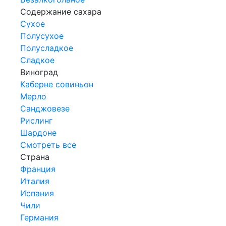
Содержание сахара
Сухое
Полусухое
Полусладкое
Сладкое
Виноград
Каберне совиньон
Мерло
Санджовезе
Рислинг
Шардоне
Смотреть все
Страна
Франция
Италия
Испания
Чили
Германия