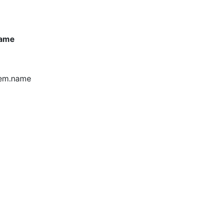
name
tem.name