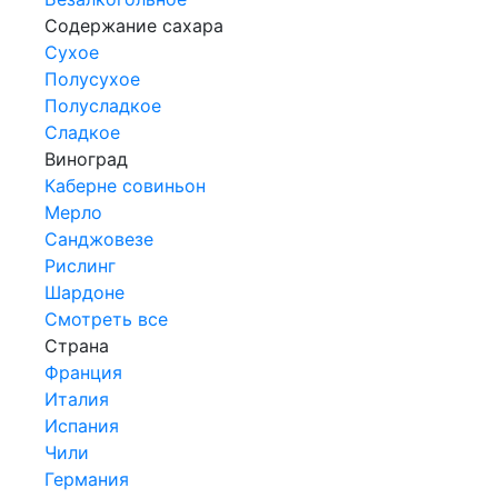
Содержание сахара
Сухое
Полусухое
Полусладкое
Сладкое
Виноград
Каберне совиньон
Мерло
Санджовезе
Рислинг
Шардоне
Смотреть все
Страна
Франция
Италия
Испания
Чили
Германия