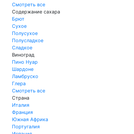
Смотреть все
Содержание сахара
Брют
Сухое
Полусухое
Полусладкое
Сладкое
Виноград
Пино Нуар
Шардоне
Ламбруско
Глера
Смотреть все
Страна
Италия
Франция
Южная Африка
Португалия
Испания