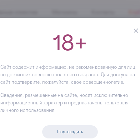
вным клиентам
Магазины
Контакты
Клу
18+
ьон, 750 мл
Сайт содержит информацию, не рекомендованную для лиц,
не достигших совершеннолетнего возраста. Для доступа на
виньон-Семильон
сайт подтвердите, пожалуйста, свое совершеннолетие.
Сведения, размещенные на сайте, носят исключительно
информационный характер и предназначены только для
0
отзывов
В избранное
личного использования
Подтвердить
Коротко о товаре