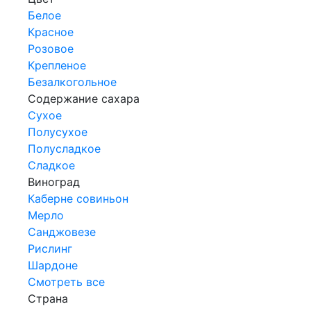
Белое
Красное
Розовое
Крепленое
Безалкогольное
Содержание сахара
Сухое
Полусухое
Полусладкое
Сладкое
Виноград
Каберне совиньон
Мерло
Санджовезе
Рислинг
Шардоне
Смотреть все
Страна