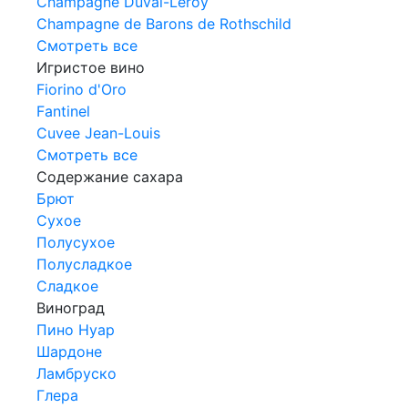
Champagne Duval-Leroy
Champagne de Barons de Rothschild
Смотреть все
Игристое вино
Fiorino d'Oro
Fantinel
Cuvee Jean-Louis
Смотреть все
Содержание сахара
Брют
Сухое
Полусухое
Полусладкое
Сладкое
Виноград
Пино Нуар
Шардоне
Ламбруско
Глера