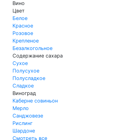
Вино
Цвет
Белое
Красное
Розовое
Крепленое
Безалкогольное
Содержание сахара
Сухое
Полусухое
Полусладкое
Сладкое
Виноград
Каберне совиньон
Мерло
Санджовезе
Рислинг
Шардоне
Смотреть все