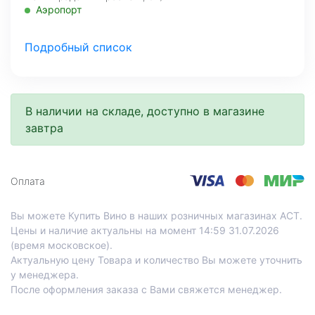
Аэропорт
Со склада, на завтра
Подробный список
МО, Красногорский г. о., 26-й км, д.7А, а.д. Балтия,
фудмолл Bazaar
Со склада, на завтра
В наличии на складе, доступно в магазине
Нахимовский проспект, д.59 А, 1 этаж
завтра
Профсоюзная
Со склада, на завтра
Проспект Лихачева, д.12, корпус 1
Оплата
Технопарк
Вы можете Купить Вино в наших розничных магазинах АСТ.
Цены и наличие актуальны на момент 14:59 31.07.2026
(время московское).
Актуальную цену Товара и количество Вы можете уточнить
у менеджера.
После оформления заказа с Вами свяжется менеджер.