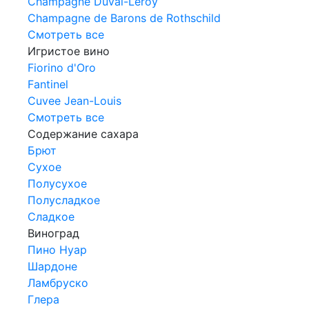
Champagne Duval-Leroy
Champagne de Barons de Rothschild
Смотреть все
Игристое вино
Fiorino d'Oro
Fantinel
Cuvee Jean-Louis
Смотреть все
Содержание сахара
Брют
Сухое
Полусухое
Полусладкое
Сладкое
Виноград
Пино Нуар
Шардоне
Ламбруско
Глера