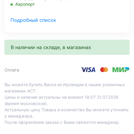
Аэропорт
Мало
Подробный список
МО, Красногорский г. о., 26-й км, д.7А, а.д. Балтия,
фудмолл Bazaar
Мало
В наличии на складе, в магазинах
Нахимовский проспект, д.59 А, 1 этаж
Профсоюзная
Со склада, на завтра
Оплата
Проспект Лихачева, д.12, корпус 1
Технопарк
Вы можете Купить Виски из Ирландии в наших розничных
магазинах АСТ.
Цены и наличие актуальны на момент 18:07 31.07.2026
(время московское).
Актуальную цену Товара и количество Вы можете уточнить
у менеджера.
После оформления заказа с Вами свяжется менеджер.