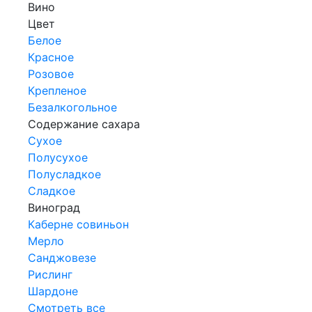
Вино
Цвет
Белое
Красное
Розовое
Крепленое
Безалкогольное
Содержание сахара
Сухое
Полусухое
Полусладкое
Сладкое
Виноград
Каберне совиньон
Мерло
Санджовезе
Рислинг
Шардоне
Смотреть все