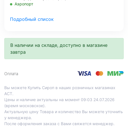
Аэропорт
Со склада, на завтра
Подробный список
МО, Красногорский г. о., 26-й км, д.7А, а.д. Балтия,
фудмолл Bazaar
Со склада, на завтра
В наличии на складе, доступно в магазине
Нахимовский проспект, д.59 А, 1 этаж
завтра
Профсоюзная
Со склада, на завтра
Проспект Лихачева, д.12, корпус 1
Оплата
Технопарк
Вы можете Купить Сироп в наших розничных магазинах
АСТ.
Цены и наличие актуальны на момент 09:03 24.07.2026
(время московское).
Актуальную цену Товара и количество Вы можете уточнить
у менеджера.
После оформления заказа с Вами свяжется менеджер.