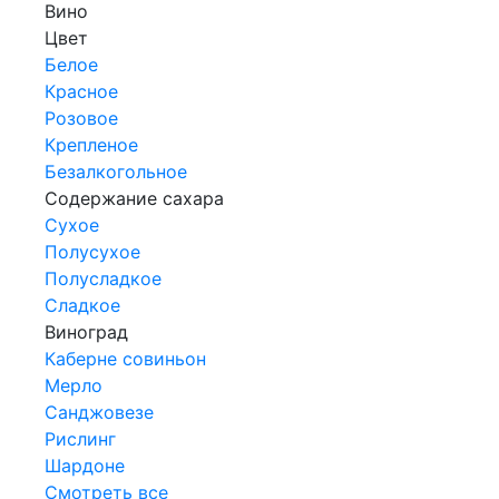
Вино
Цвет
Белое
Красное
Розовое
Крепленое
Безалкогольное
Содержание сахара
Сухое
Полусухое
Полусладкое
Сладкое
Виноград
Каберне совиньон
Мерло
Санджовезе
Рислинг
Шардоне
Смотреть все