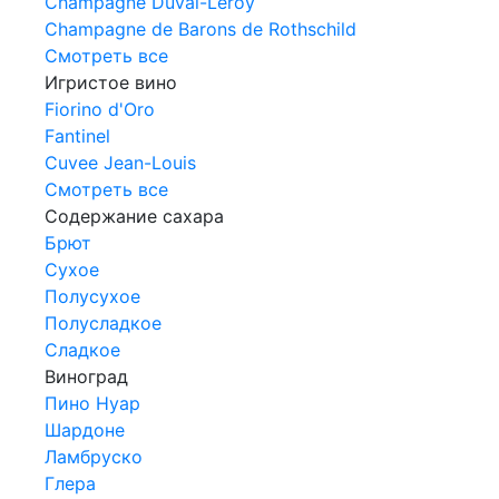
Champagne Duval-Leroy
Champagne de Barons de Rothschild
Смотреть все
Игристое вино
Fiorino d'Oro
Fantinel
Cuvee Jean-Louis
Смотреть все
Содержание сахара
Брют
Сухое
Полусухое
Полусладкое
Сладкое
Виноград
Пино Нуар
Шардоне
Ламбруско
Глера