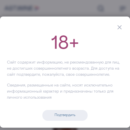
Главная
Крепкий алкоголь
Коньяк
Коньяк Дживан Лимон, 500 мл
Коньяк
Дживан Лимон
18+
+32
Сайт содержит информацию, не рекомендованную для лиц,
не достигших совершеннолетнего возраста. Для доступа на
сайт подтвердите, пожалуйста, свое совершеннолетие.
Сведения, размещенные на сайте, носят исключительно
информационный характер и предназначены только для
личного использования
Подтвердить