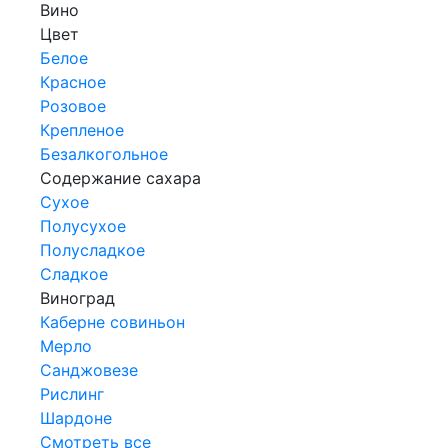
Вино
Цвет
Белое
Красное
Розовое
Крепленое
Безалкогольное
Содержание сахара
Сухое
Полусухое
Полусладкое
Сладкое
Виноград
Каберне совиньон
Мерло
Санджовезе
Рислинг
Шардоне
Смотреть все