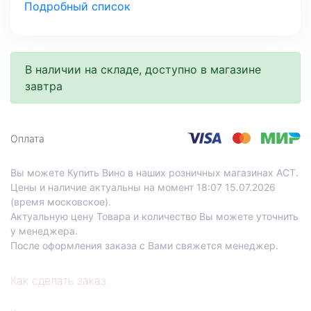
Подробный список
МО, Красногорский г. о., 26-й км, д.7А, а.д. Балтия,
фудмолл Bazaar
Со склада, на завтра
В наличии на складе, доступно в магазине
Нахимовский проспект, д.59 А, 1 этаж
завтра
Профсоюзная
Со склада, на завтра
Проспект Лихачева, д.12, корпус 1
Оплата
Технопарк
Вы можете Купить Вино в наших розничных магазинах АСТ.
Цены и наличие актуальны на момент 18:07 15.07.2026
(время московское).
Актуальную цену Товара и количество Вы можете уточнить
у менеджера.
После оформления заказа с Вами свяжется менеджер.
Как сделать заказ