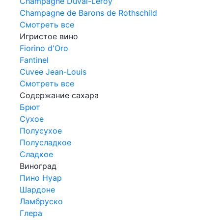
Champagne Duval-Leroy
Champagne de Barons de Rothschild
Смотреть все
Игристое вино
Fiorino d'Oro
Fantinel
Cuvee Jean-Louis
Смотреть все
Содержание сахара
Брют
Сухое
Полусухое
Полусладкое
Сладкое
Виноград
Пино Нуар
Шардоне
Ламбруско
Глера