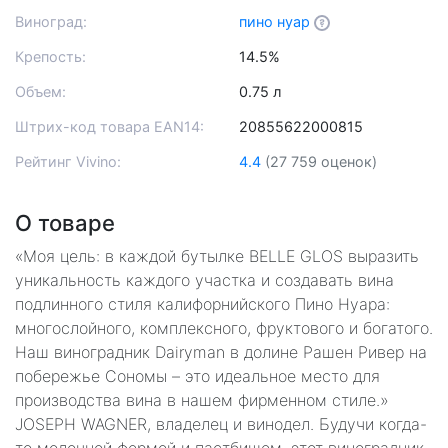
Виноград:
пино нуар
Крепость:
14.5%
Объем:
0.75 л
Штрих-код товара EAN14:
20855622000815
Рейтинг Vivino:
4.4
(27 759 оценок)
О товаре
«Моя цель: в каждой бутылке BELLE GLOS выразить
уникальность каждого участка и создавать вина
подлинного стиля калифорнийского Пино Нуара:
многослойного, комплексного, фруктового и богатого.
Наш виноградник Dairyman в долине Рашен Ривер на
побережье Сономы – это идеальное место для
производства вина в нашем фирменном стиле.»
JOSEPH WAGNER, владелец и винодел. Будучи когда-
то молочной фермой и пастбищем, этот виноградник