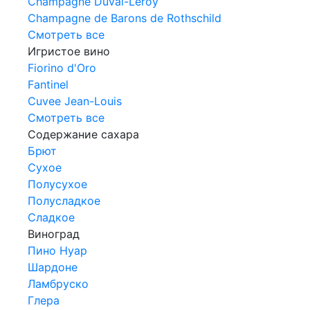
Champagne Duval-Leroy
Champagne de Barons de Rothschild
Смотреть все
Игристое вино
Fiorino d'Oro
Fantinel
Cuvee Jean-Louis
Смотреть все
Содержание сахара
Брют
Сухое
Полусухое
Полусладкое
Сладкое
Виноград
Пино Нуар
Шардоне
Ламбруско
Глера