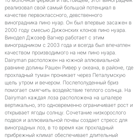
реализовал свой самый большой потенциал в
качестве первоклассного, девственного
виноградника пино нуар. Он был впервые засажен в
2000 году смесью Дижонских клонов пино нуара.
Винодел Джозеф Вагнер работает с этим
виноградником с 2003 года и всегда был впечатлен
качеством производимого на нем пино нуара.
Dairyman расположен на южной аллювиальной
равнине долины Рашен Ривер у океана, в районе, где
прохладный туман проникает через Петалумскую
щель утром и вечером. Послеполуденный бриз
помогает смягчить воздействие теплого солнца. На
Dairyman каждая лоза расположена на шпалере
вертикально, это одновременно ограничивает рост и
открывает ягоды солнцу. Сочетание низкорослого
подвоя и аллювиальной почвы создает стресс для
виноградных лоз, в то время как прохладный
прибрежный климат обеспечивает длительный