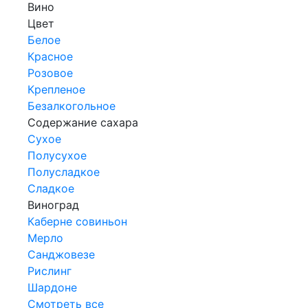
Вино
Цвет
Белое
Красное
Розовое
Крепленое
Безалкогольное
Содержание сахара
Сухое
Полусухое
Полусладкое
Сладкое
Виноград
Каберне совиньон
Мерло
Санджовезе
Рислинг
Шардоне
Смотреть все