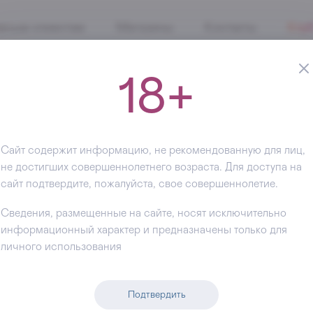
вным клиентам
Магазины
Контакты
Клу
18+
Сайт содержит информацию, не рекомендованную для лиц,
не достигших совершеннолетнего возраста. Для доступа на
сайт подтвердите, пожалуйста, свое совершеннолетие.
Сведения, размещенные на сайте, носят исключительно
информационный характер и предназначены только для
личного использования
Подтвердить