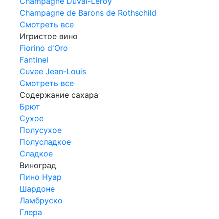
Champagne Duval-Leroy
Champagne de Barons de Rothschild
Смотреть все
Игристое вино
Fiorino d'Oro
Fantinel
Cuvee Jean-Louis
Смотреть все
Содержание сахара
Брют
Сухое
Полусухое
Полусладкое
Сладкое
Виноград
Пино Нуар
Шардоне
Ламбруско
Глера