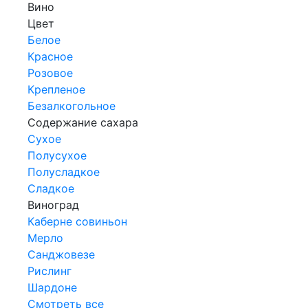
Вино
Цвет
Белое
Красное
Розовое
Крепленое
Безалкогольное
Содержание сахара
Сухое
Полусухое
Полусладкое
Сладкое
Виноград
Каберне совиньон
Мерло
Санджовезе
Рислинг
Шардоне
Смотреть все