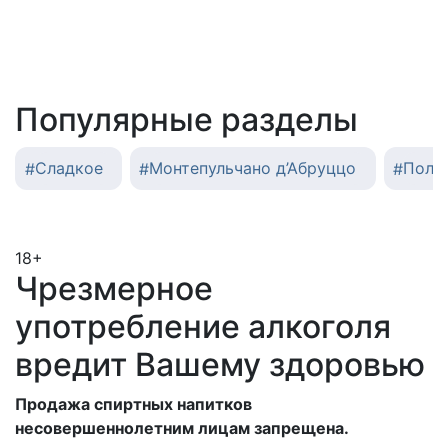
Популярные разделы
#
Сладкое
#
Монтепульчано д’Абруццо
#
Полу
18+
Чрезмерное
употребление алкоголя
вредит Вашему здоровью
Продажа спиртных напитков
несовершеннолетним лицам запрещена.