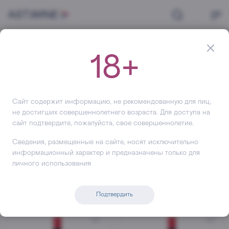
Главная
Вино
Красное
Cambridge Crossing
18+
(5)
Вино красное
#
Сухое
#
Красные вина Испании
#
Красное коше
Сайт содержит информацию, не рекомендованную для лиц,
не достигших совершеннолетнего возраста. Для доступа на
Фильтр
Сортировать по
сайт подтвердите, пожалуйста, свое совершеннолетие.
Сведения, размещенные на сайте, носят исключительно
Товары в наличии
Cambridge Crossing
информационный характер и предназначены только для
личного использования
Сбросить фильтры
Подтвердить