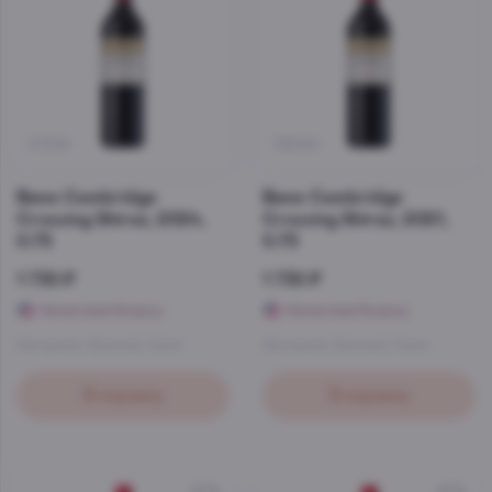
47392
38960
Вино Cambridge
Вино Cambridge
Crossing Shiraz, 2024,
Crossing Shiraz, 2021,
0.75
0.75
1 730 ₽
1 730 ₽
Начислим бонусы
Начислим бонусы
Австралия
,
Красный
,
Сухое
Австралия
,
Красный
,
Сухое
В корзину
В корзину