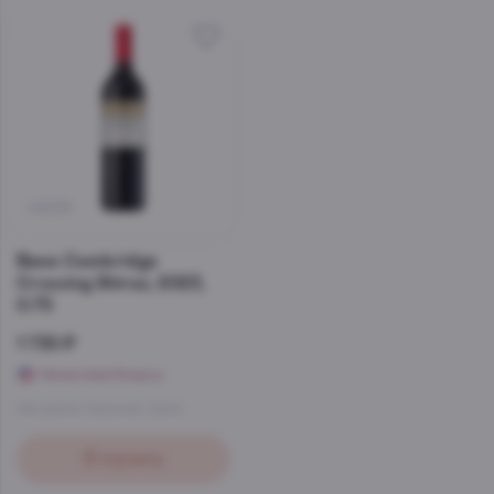
45238
Вино Cambridge
Crossing Shiraz, 2023,
0.75
1 730 ₽
Начислим бонусы
Австралия
,
Красный
,
Сухое
В корзину