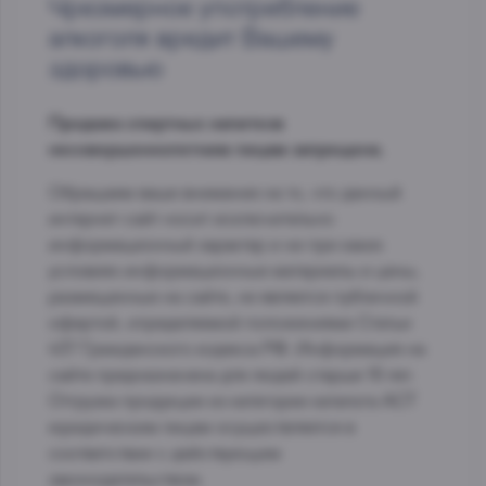
Чрезмерное употребление
алкоголя вредит Вашему
здоровью
Продажа спиртных напитков
несовершеннолетним лицам запрещена.
Обращаем ваше внимание на то, что данный
интернет-сайт носит исключительно
информационный характер и ни при каких
условиях информационные материалы и цены,
размещенные на сайте, не является публичной
офертой, определяемой положениями Статьи
437 Гражданского кодекса РФ. Информация на
сайте предназначена для людей старше 18 лет.
Отгрузка продукции из категории каталога АСТ
юридическим лицам осуществляется в
соответствии с действующим
законодательством.