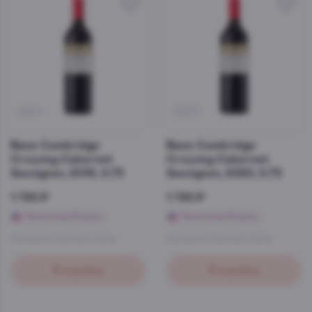
28341
32937
Вино Cambridge
Вино Cambridge
Crossing Cabernet
Crossing Cabernet
Sauvignon, 2018, 0.75
Sauvignon, 2020, 0.75
1 790 ₽
1 790 ₽
Начислим бонусы
Начислим бонусы
Австралия
,
Красный
,
Сухое
Австралия
,
Красный
,
Сухое
В корзину
В корзину