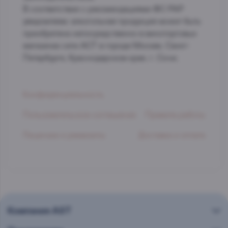
В соответствии с рекомендациями ФС РАР
уведомляем: алкогольная продукция может быть
приобретена непосредственно в виноторговых
магазинах сети АСТ в городе Москве, Санкт-
Петербурге, Краснодарском крае. г. Сочи.
Конфиденциальность
Пользовательское соглашение
Правила работы
Лицензии и реквизиты
Доставка и оплата
Компания AST