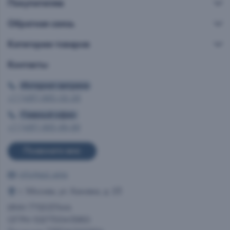
Покупателям
Обратная связь
Категории товаров
Контакты
Интернет витрина
+7 (495) 665-02-28
Главный офис
+7 (495) 993-99-99
Позвоните мне
info@ast.wine
г. Москва, ул. Каховка, д. 23
ИНН 7712037444
ОГРН 1027700413950