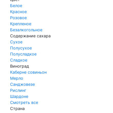
Белое
Красное
Розовое
Крепленое
Безалкогольное
Содержание сахара
Сухое
Полусухое
Полусладкое
Сладкое
Виноград
Каберне совиньон
Мерло
Санджовезе
Рислинг
Шардоне
Смотреть все
Страна