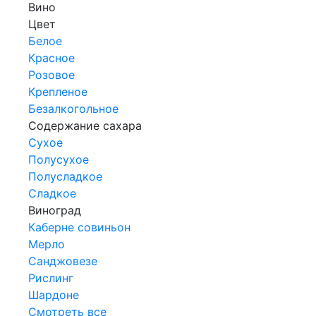
Вино
Цвет
Белое
Красное
Розовое
Крепленое
Безалкогольное
Содержание сахара
Сухое
Полусухое
Полусладкое
Сладкое
Виноград
Каберне совиньон
Мерло
Санджовезе
Рислинг
Шардоне
Смотреть все