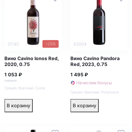
–25%
31140
43004
Вино Cavino Ionos Red,
Вино Cavino Pandora
2020, 0.75
Red, 2023, 0.75
1 053 ₽
1 495 ₽
1 404 ₽
Начислим бонусы
Греция
,
Красный
,
Сухое
Греция
,
Красный
,
Полусухое
В корзину
В корзину