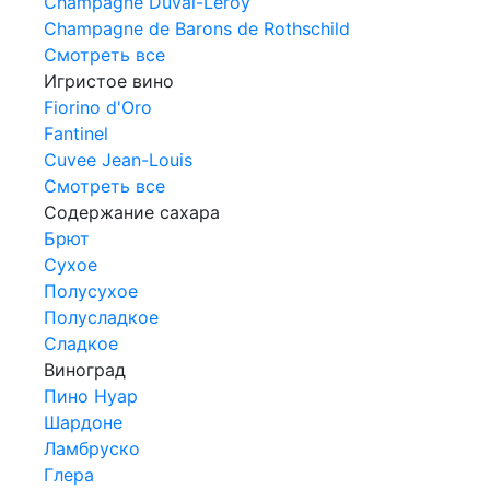
Champagne Duval-Leroy
Champagne de Barons de Rothschild
Смотреть все
Игристое вино
Fiorino d'Oro
Fantinel
Cuvee Jean-Louis
Смотреть все
Содержание сахара
Брют
Сухое
Полусухое
Полусладкое
Сладкое
Виноград
Пино Нуар
Шардоне
Ламбруско
Глера