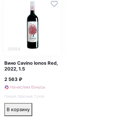
39984
Вино Cavino Ionos Red,
2022, 1.5
2 563 ₽
Начислим бонусы
Греция
,
Красный
,
Сухое
В корзину