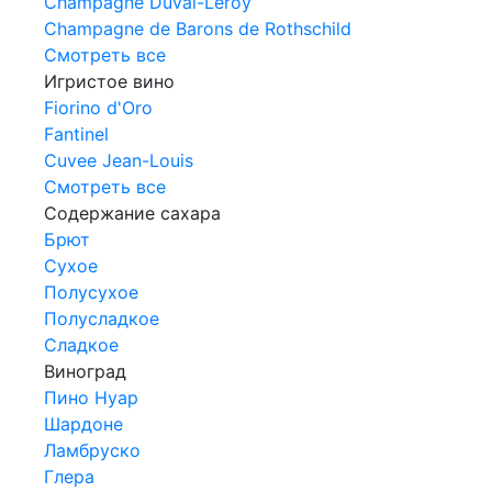
Champagne Duval-Leroy
Champagne de Barons de Rothschild
Смотреть все
Игристое вино
Fiorino d'Oro
Fantinel
Cuvee Jean-Louis
Смотреть все
Содержание сахара
Брют
Сухое
Полусухое
Полусладкое
Сладкое
Виноград
Пино Нуар
Шардоне
Ламбруско
Глера