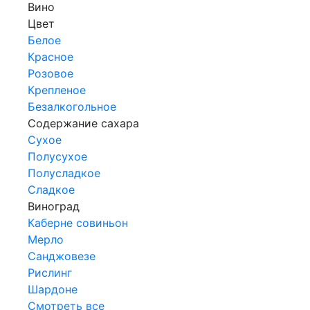
Вино
Цвет
Белое
Красное
Розовое
Крепленое
Безалкогольное
Содержание сахара
Сухое
Полусухое
Полусладкое
Сладкое
Виноград
Каберне совиньон
Мерло
Санджовезе
Рислинг
Шардоне
Смотреть все