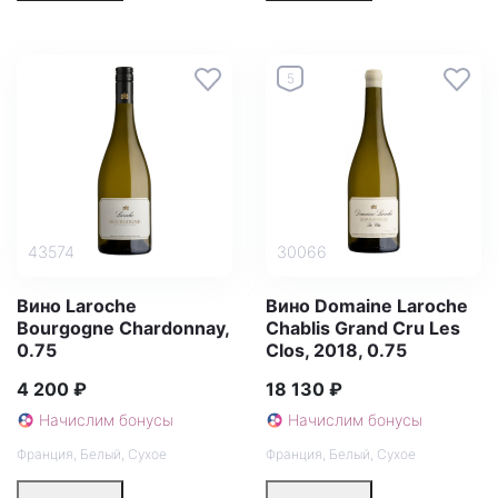
5
43574
30066
Вино Laroche
Вино Domaine Laroche
Bourgogne Chardonnay,
Chablis Grand Cru Les
0.75
Clos, 2018, 0.75
4 200 ₽
18 130 ₽
Начислим бонусы
Начислим бонусы
Франция
,
Белый
,
Сухое
Франция
,
Белый
,
Сухое