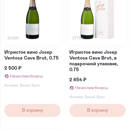
30981
37754
Игристое вино Josep
Игристое вино Josep
Ventosa Cava Brut, 0.75
Ventosa Cava Brut, в
подарочной упаковке,
2 500 ₽
0.75
Начислим бонусы
2 654 ₽
Испания
,
Белый
,
Брют
Начислим бонусы
Испания
,
Белый
,
Брют
В корзину
В корзину