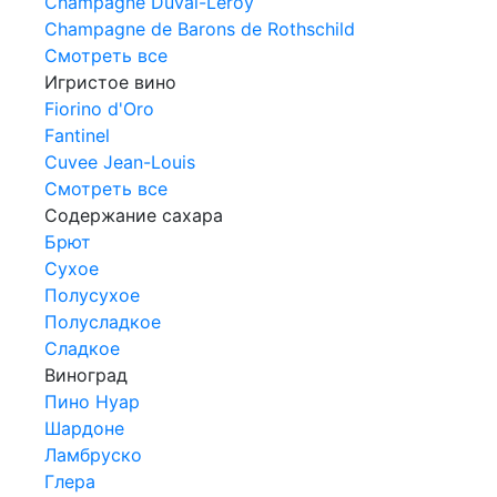
Champagne Duval-Leroy
Champagne de Barons de Rothschild
Смотреть все
Игристое вино
Fiorino d'Oro
Fantinel
Cuvee Jean-Louis
Смотреть все
Содержание сахара
Брют
Сухое
Полусухое
Полусладкое
Сладкое
Виноград
Пино Нуар
Шардоне
Ламбруско
Глера