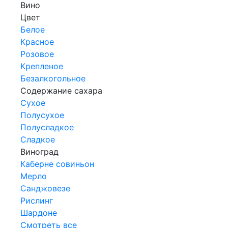
Вино
Цвет
Белое
Красное
Розовое
Крепленое
Безалкогольное
Содержание сахара
Сухое
Полусухое
Полусладкое
Сладкое
Виноград
Каберне совиньон
Мерло
Санджовезе
Рислинг
Шардоне
Смотреть все