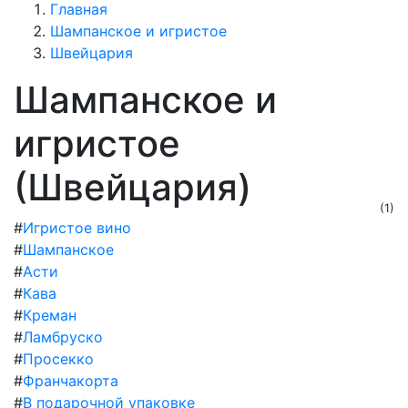
Главная
Шампанское и игристое
Швейцария
Шампанское и
игристое
(Швейцария)
(1)
#
Игристое вино
#
Шампанское
#
Асти
#
Кава
#
Креман
#
Ламбруско
#
Просекко
#
Франчакорта
#
В подарочной упаковке