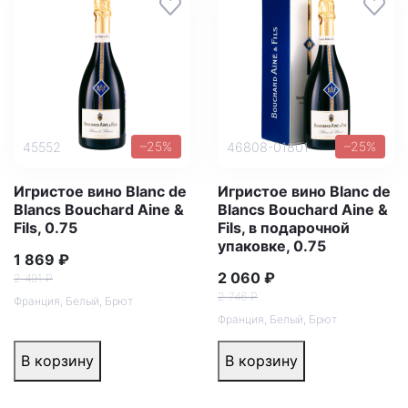
–25%
–25%
45552
46808-01801
Игристое вино Blanc de
Игристое вино Blanc de
Blancs Bouchard Aine &
Blancs Bouchard Aine &
Fils, 0.75
Fils, в подарочной
упаковке, 0.75
1 869 ₽
2 060 ₽
2 491 ₽
2 746 ₽
Франция
,
Белый
,
Брют
Франция
,
Белый
,
Брют
В корзину
В корзину