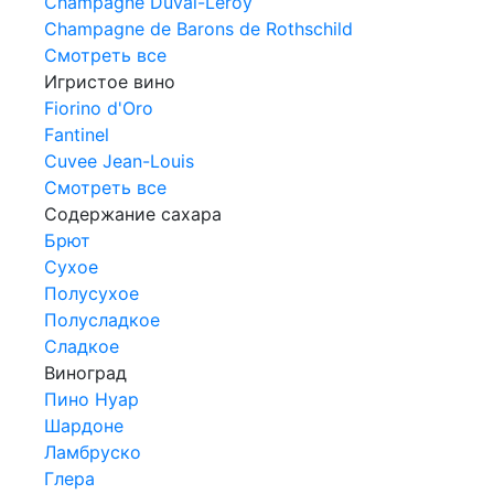
Champagne Duval-Leroy
Champagne de Barons de Rothschild
Смотреть все
Игристое вино
Fiorino d'Oro
Fantinel
Cuvee Jean-Louis
Смотреть все
Содержание сахара
Брют
Сухое
Полусухое
Полусладкое
Сладкое
Виноград
Пино Нуар
Шардоне
Ламбруско
Глера