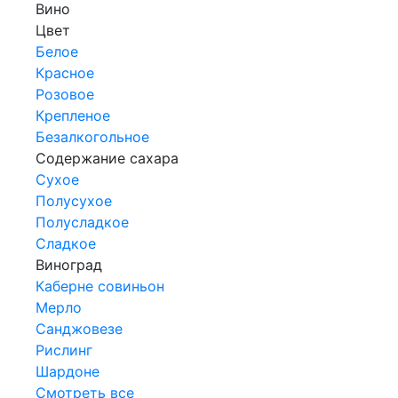
Вино
Цвет
Белое
Красное
Розовое
Крепленое
Безалкогольное
Содержание сахара
Сухое
Полусухое
Полусладкое
Сладкое
Виноград
Каберне совиньон
Мерло
Санджовезе
Рислинг
Шардоне
Смотреть все