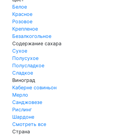
Белое
Красное
Розовое
Крепленое
Безалкогольное
Содержание сахара
Сухое
Полусухое
Полусладкое
Сладкое
Виноград
Каберне совиньон
Мерло
Санджовезе
Рислинг
Шардоне
Смотреть все
Страна