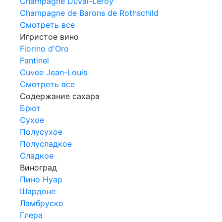
Champagne Duval-Leroy
Champagne de Barons de Rothschild
Смотреть все
Игристое вино
Fiorino d'Oro
Fantinel
Cuvee Jean-Louis
Смотреть все
Содержание сахара
Брют
Сухое
Полусухое
Полусладкое
Сладкое
Виноград
Пино Нуар
Шардоне
Ламбруско
Глера