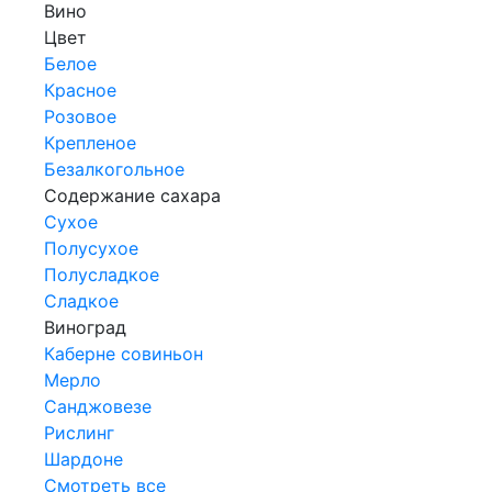
Вино
Цвет
Белое
Красное
Розовое
Крепленое
Безалкогольное
Содержание сахара
Сухое
Полусухое
Полусладкое
Сладкое
Виноград
Каберне совиньон
Мерло
Санджовезе
Рислинг
Шардоне
Смотреть все