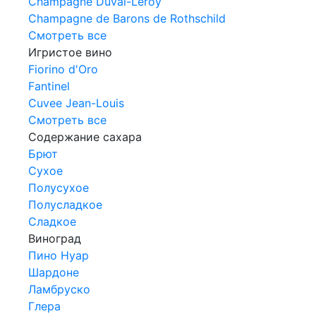
Champagne Duval-Leroy
Champagne de Barons de Rothschild
Смотреть все
Игристое вино
Fiorino d'Oro
Fantinel
Cuvee Jean-Louis
Смотреть все
Содержание сахара
Брют
Сухое
Полусухое
Полусладкое
Сладкое
Виноград
Пино Нуар
Шардоне
Ламбруско
Глера