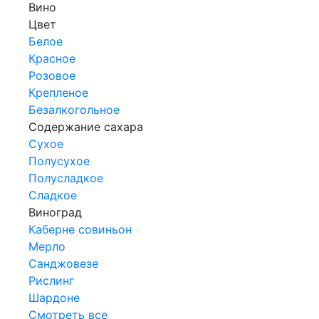
Вино
Цвет
Белое
Красное
Розовое
Крепленое
Безалкогольное
Содержание сахара
Сухое
Полусухое
Полусладкое
Сладкое
Виноград
Каберне совиньон
Мерло
Санджовезе
Рислинг
Шардоне
Смотреть все