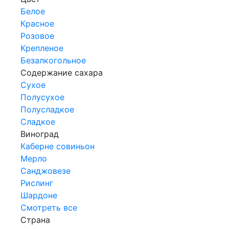
Белое
Красное
Розовое
Крепленое
Безалкогольное
Содержание сахара
Сухое
Полусухое
Полусладкое
Сладкое
Виноград
Каберне совиньон
Мерло
Санджовезе
Рислинг
Шардоне
Смотреть все
Страна