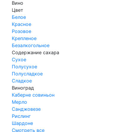
Вино
Цвет
Белое
Красное
Розовое
Крепленое
Безалкогольное
Содержание сахара
Сухое
Полусухое
Полусладкое
Сладкое
Виноград
Каберне совиньон
Мерло
Санджовезе
Рислинг
Шардоне
Смотреть все