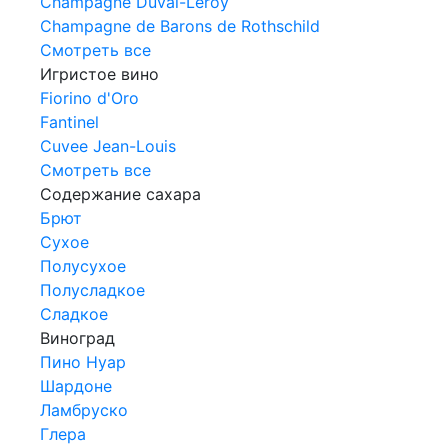
Champagne Duval-Leroy
Champagne de Barons de Rothschild
Смотреть все
Игристое вино
Fiorino d'Oro
Fantinel
Cuvee Jean-Louis
Смотреть все
Содержание сахара
Брют
Сухое
Полусухое
Полусладкое
Сладкое
Виноград
Пино Нуар
Шардоне
Ламбруско
Глера