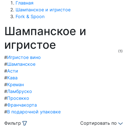
Главная
Шампанское и игристое
Fork & Spoon
Шампанское и
игристое
(1)
#
Игристое вино
#
Шампанское
#
Асти
#
Кава
#
Креман
#
Ламбруско
#
Просекко
#
Франчакорта
#
В подарочной упаковке
Фильтр
Сортировать по